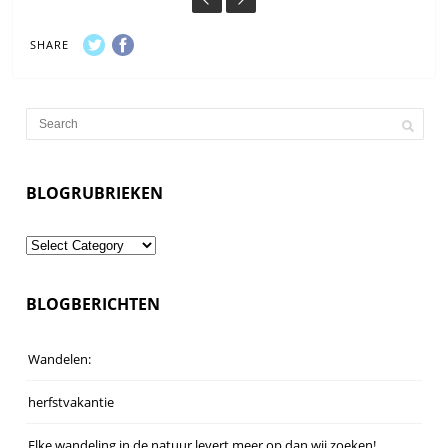
graag de woning opnieuw reserveren. Alvast
SHARE
bedankt voor de leuke vakantie die onder
andere een gevolg was van het mooie huis.
BLOGRUBRIEKEN
Blogrubrieken
BLOGBERICHTEN
Wandelen:
herfstvakantie
Elke wandeling in de natuur levert meer op dan wij zoeken!