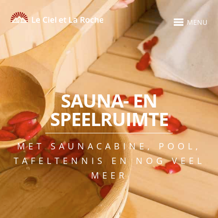
MENU
SAUNA- EN
SPEELRUIMTE
MET SAUNACABINE, POOL,
TAFELTENNIS EN NOG VEEL
MEER