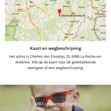
Kaart en wegbeschrijving
Het adres is Chemin des Emontys 25, 6980 La Roche-en-
Ardenne. Klik op de kaart voor de gedetailleerde
weergave of een wegbeschrijving.
Familie Stevens, Diepenbeek
Familie Vanvoorden, Hasselt
De meidenclub uit Overijse
Speltincx & friends, Brecht
Familie Hoekx, Poperinge
Familie Schrijvers, Alken
WTC Blijf Jong, Genebos
Familie Minten, Hasselt
Familie Lahousse, Tielt
MBT-vrienden, Diest
Familie Knuts, Alken