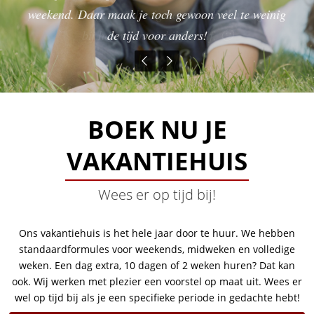
Dan hebben we er hier maar een sterrenavond van
poetsen! Het gaat er hevig aan toe. Feller nog dan
weekend. Daar maak je toch gewoon veel te weinig
biefstukken waren helemaal à point. Het Belgisch
Tot je 'rimpels' hebt op de toppen van je vingers.
vriendinnen ... Na 3 dagen was ik helemaal zen.
ontdekkingstocht door de Ardense bossen.
afwas!
gemaakt. En de wijn stroomde rijkelijk …
bij het mountainbiken zelf, 🙂
bier is wereldklasse.
de tijd voor anders!
Zalig.
BOEK NU JE
VAKANTIEHUIS
Wees er op tijd bij!
Ons vakantiehuis is het hele jaar door te huur. We hebben
standaardformules voor weekends, midweken en volledige
weken. Een dag extra, 10 dagen of 2 weken huren? Dat kan
ook. Wij werken met plezier een voorstel op maat uit. Wees er
wel op tijd bij als je een specifieke periode in gedachte hebt!