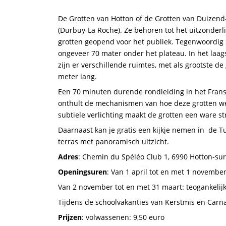
De Grotten van Hotton of de Grotten van Duizend
(Durbuy-La Roche). Ze behoren tot het uitzonderli
grotten geopend voor het publiek. Tegenwoordig z
ongeveer 70 mater onder het plateau. In het laag
zijn er verschillende ruimtes, met als grootste d
meter lang.
Een 70 minuten durende rondleiding in het Frans
onthult de mechanismen van hoe deze grotten w
subtiele verlichting maakt de grotten een ware st
Daarnaast kan je gratis een kijkje nemen in de Tu
terras met panoramisch uitzicht.
Adres
: Chemin du Spéléo Club 1, 6990 Hotton-su
Openingsuren
: Van 1 april tot en met 1 novembe
Van 2 november tot en met 31 maart: teogankeli
Tijdens de schoolvakanties van Kerstmis en Carn
Prijzen
: volwassenen: 9,50 euro