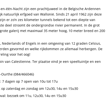
-en-één-Nacht zijn een prachtjuweel in de Belgische Ardennen
jk natuurlijk erfgoed van Wallonië. Sinds 21 april 1962 zijn deze
ijn er zo’n zes kilometer tunnels bekend tot een diepte van
ste deel stroomt de ondergrondse rivier permanent. In de grot
e grote galerij met maximaal 35 meter hoog, 10 meter breed en 200
, Nederlands of Engels in een omgeving van 12 graden Celsius,
erden gevormd en welke rijkdommen ze allemaal herbergen. De
reling voor het oog!
in van Calestienne. Ter plaatse vind je een speeltuintje en een
r-Ourthe (084/466046)
r: 7 dagen op 7 open van 10u tot 17u
jk op zaterdag en zondag om 12u30, 14u en 15u30
aval: bezoek om 11u, 12u30, 14u en 15u30